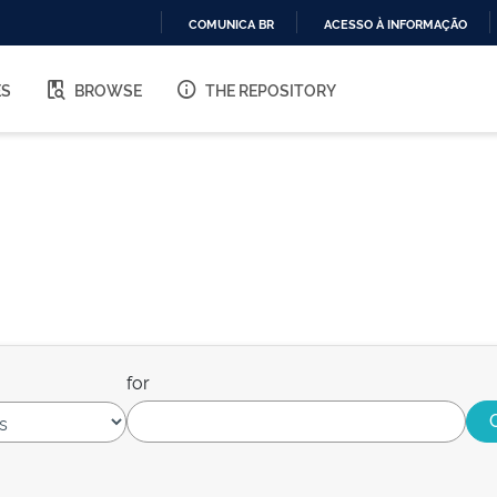
COMUNICA BR
ACESSO À INFORMAÇÃO
IR
PARA
ES
BROWSE
THE REPOSITORY
O
CONTEÚDO
for