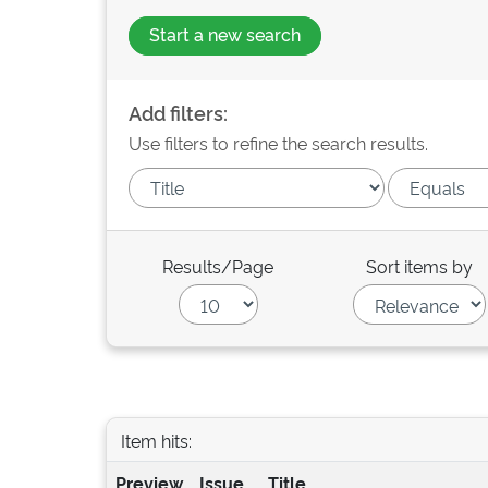
Start a new search
Add filters:
Use filters to refine the search results.
Results/Page
Sort items by
Item hits:
Preview
Issue
Title