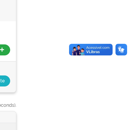
econds).