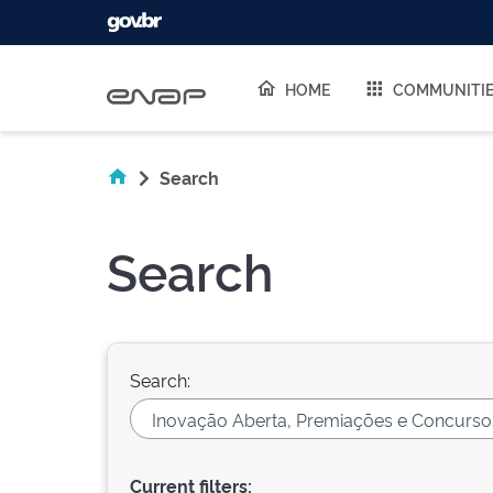
Skip navigation
HOME
COMMUNITI
Search
Search
Search:
Current filters: