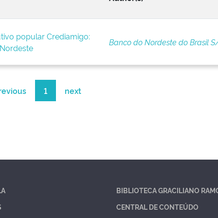
tivo popular Crediamigo:
Banco do Nordeste do Brasil S
 Nordeste
revious
1
next
LA
BIBLIOTECA GRACILIANO RAM
S
CENTRAL DE CONTEÚDO