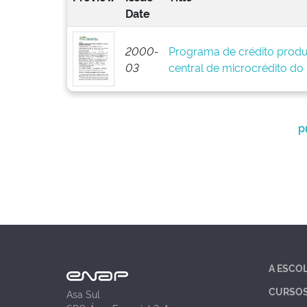
Date
2000-
Programa de crédito produ
03
central de microcrédito do
p
A ESCO
CURSO
Asa Sul