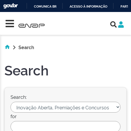
COMUNICA BR
ACESSO À INFORMAÇÃO
PARTI
Skip navigation
IR
PARA
O
CONTEÚDO
Search
Search
Search:
for