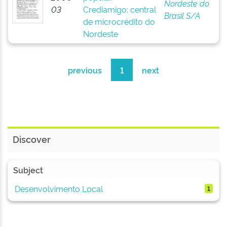
Nordeste do
03
Crediamigo: central
Brasil S/A
de microcrédito do
Nordeste
previous
1
next
Discover
Subject
Desenvolvimento Local
1