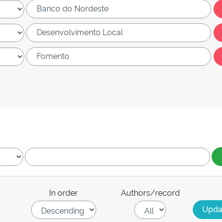
In order
Authors/record