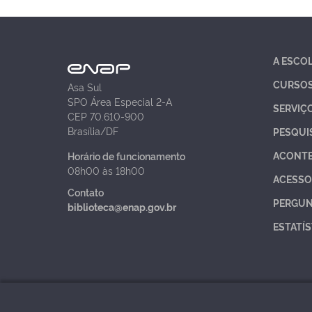
A ESCO
CURSO
Asa Sul
SPO Área Especial 2-A
SERVIÇ
CEP 70.610-900
Brasília/DF
PESQUI
ACONT
Horário de funcionamento
08h00 às 18h00
ACESSO
Contato
PERGUN
biblioteca@enap.gov.br
ESTATÍS