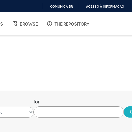
COMUNICA BR
ACESSO À INFORMAÇÃO
IR
PARA
ES
BROWSE
THE REPOSITORY
O
CONTEÚDO
for