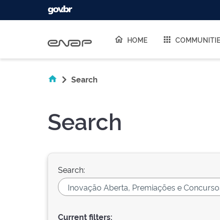
Skip navigation
HOME
COMMUNITI
Search
Search
Search:
Current filters: