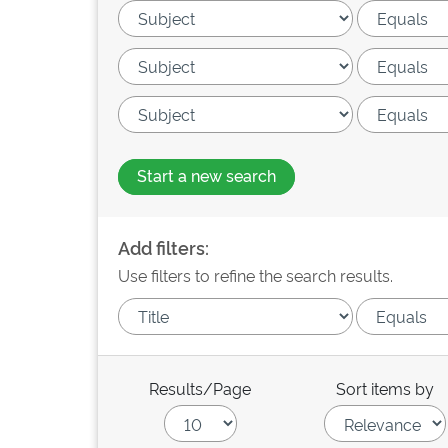
Start a new search
Add filters:
Use filters to refine the search results.
Results/Page
Sort items by