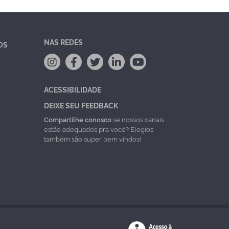
NAS REDES
OS
ACESSIBILIDADE
DEIXE SEU FEEDBACK
Compartilhe conosco
se nossos canais
estão adequados pra você? Elogios
também são super bem vindos!