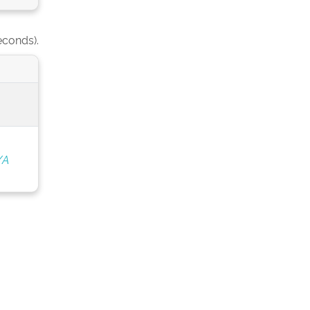
econds).
/A