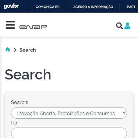
COMUNICA BR
ACESSO À INFORMAÇÃO
PARTI
Skip navigation
IR
PARA
O
CONTEÚDO
Search
Search
Search:
for