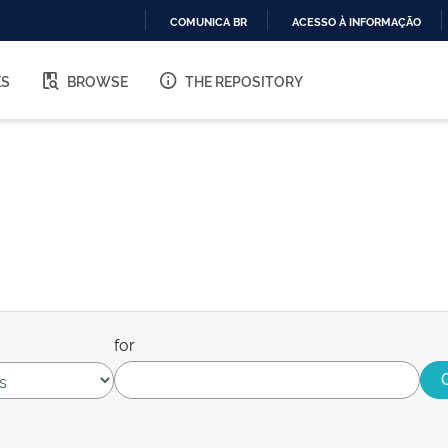
COMUNICA BR
ACESSO À INFORMAÇÃO
IR
PARA
ES
BROWSE
THE REPOSITORY
O
CONTEÚDO
for