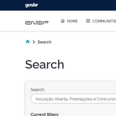
Skip navigation
HOME
COMMUNITI
Search
Search
Search:
Current filters: