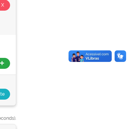
econds).