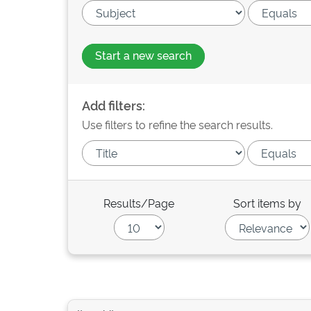
Start a new search
Add filters:
Use filters to refine the search results.
Results/Page
Sort items by