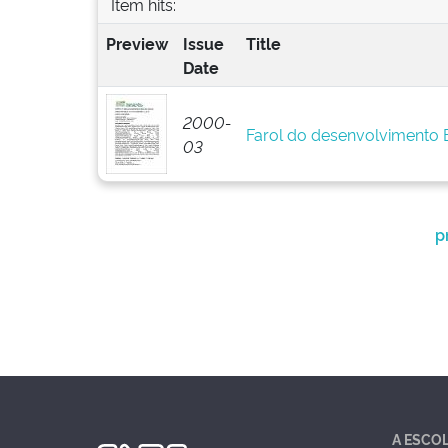
Item hits:
Preview
Issue
Title
Date
2000-
Farol do desenvolvimento
03
p
A ESCO