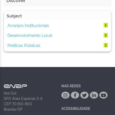
Discover
Subject
Arranjos Institucionais
1
Desenvolvimento Local
1
Políticas Públicas
1
NAS REDES
Asa Sul
SPO Área Especial 2-A
CEP 70.610-900
ACESSIBILIDADE
Brasília/DF