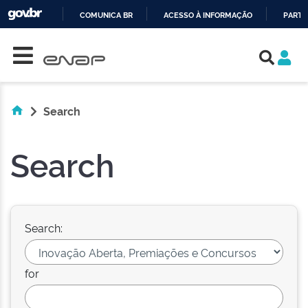
COMUNICA BR
ACESSO À INFORMAÇÃO
PARTI
Skip navigation
IR
PARA
O
CONTEÚDO
Search
Search
Search:
for