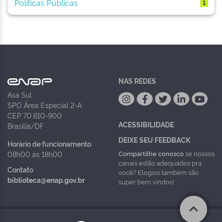
Políticas Públicas
1
NAS REDES
Asa Sul
SPO Área Especial 2-A
CEP 70.610-900
ACESSIBILIDADE
Brasília/DF
DEIXE SEU FEEDBACK
Horário de funcionamento
Compartilhe conosco
se nossos
08h00 às 18h00
canais estão adequados pra
Contato
você? Elogios também são
biblioteca@enap.gov.br
super bem vindos!