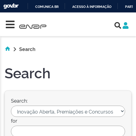
COMUNICA BR
ACESSO À INFORMAÇÃO
PARTI
Skip navigation
IR
PARA
O
CONTEÚDO
Search
Search
Search:
for