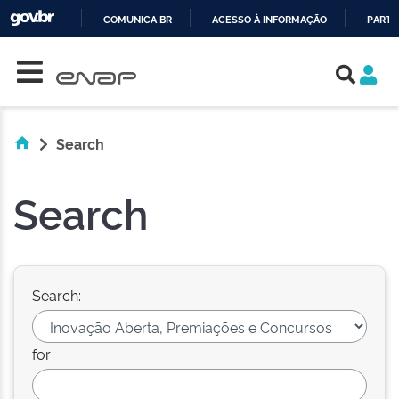
COMUNICA BR
ACESSO À INFORMAÇÃO
PARTI
Skip navigation
IR
PARA
O
CONTEÚDO
Search
Search
Search:
for