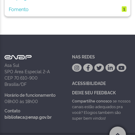
Fomento
1
NAS REDES
Asa Sul
SPO Área Especial 2-A
CEP 70.610-900
ACESSIBILIDADE
Brasília/DF
DEIXE SEU FEEDBACK
Horário de funcionamento
Compartilhe conosco
se nossos
08h00 às 18h00
canais estão adequados pra
Contato
você? Elogios também são
biblioteca@enap.gov.br
super bem vindos!