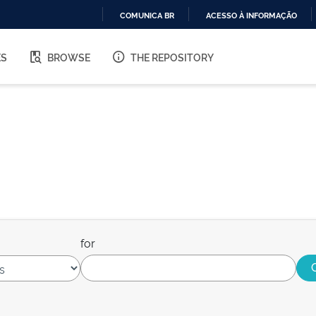
COMUNICA BR
ACESSO À INFORMAÇÃO
IR
PARA
ES
BROWSE
THE REPOSITORY
O
CONTEÚDO
for