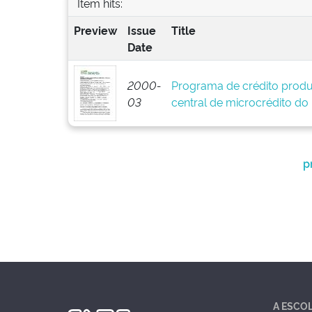
Item hits:
Preview
Issue
Title
Date
2000-
Programa de crédito produ
03
central de microcrédito do
p
A ESCO