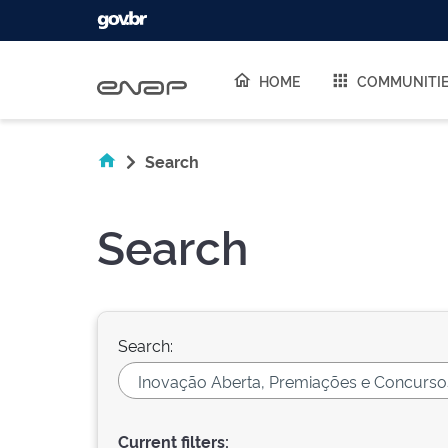
Skip navigation
HOME
COMMUNITI
Search
Search
Search:
Current filters: