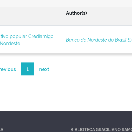
Author(s)
tivo popular Crediamigo:
Banco do Nordeste do Brasil S
 Nordeste
revious
1
next
LA
BIBLIOTECA GRACILIANO RAM