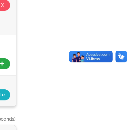
econds).