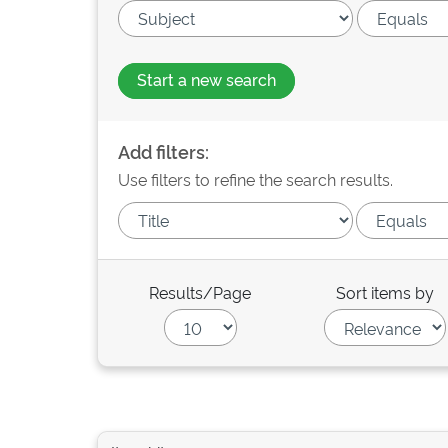
Start a new search
Add filters:
Use filters to refine the search results.
Results/Page
Sort items by