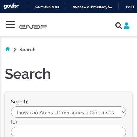
COMUNICA BR
ACESSO À INFORMAÇÃO
PARTI
Skip navigation
IR
PARA
O
CONTEÚDO
Search
Search
Search:
for