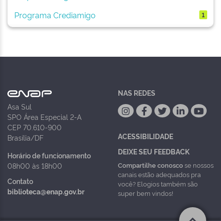
Programa Crediamigo
1
NAS REDES
Asa Sul
SPO Área Especial 2-A
CEP 70.610-900
ACESSIBILIDADE
Brasília/DF
DEIXE SEU FEEDBACK
Horário de funcionamento
Compartilhe conosco
se nossos
08h00 às 18h00
canais estão adequados pra
Contato
você? Elogios também são
biblioteca@enap.gov.br
super bem vindos!