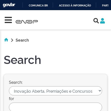
COMUNICA BR
ACESSO À INFORMAÇÃO
PARTI
Skip navigation
IR
PARA
O
CONTEÚDO
Search
Search
Search:
for