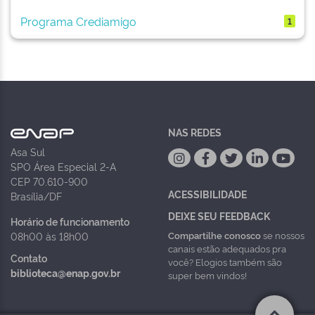
Programa Crediamigo
1
NAS REDES
Asa Sul
SPO Área Especial 2-A
CEP 70.610-900
ACESSIBILIDADE
Brasília/DF
DEIXE SEU FEEDBACK
Horário de funcionamento
Compartilhe conosco
se nossos
08h00 às 18h00
canais estão adequados pra
Contato
você? Elogios também são
biblioteca@enap.gov.br
super bem vindos!