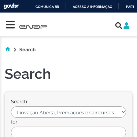
COMUNICA BR
ACESSO À INFORMAÇÃO
PARTI
Skip navigation
IR
PARA
O
CONTEÚDO
Search
Search
Search:
for