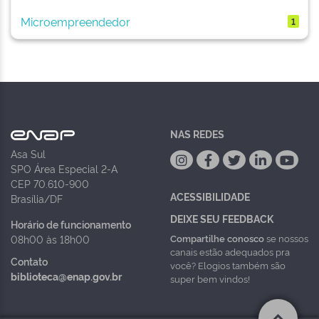
Microempreendedor
1
NAS REDES
Asa Sul
SPO Área Especial 2-A
CEP 70.610-900
ACESSIBILIDADE
Brasília/DF
DEIXE SEU FEEDBACK
Horário de funcionamento
Compartilhe conosco
se nossos
08h00 às 18h00
canais estão adequados pra
Contato
você? Elogios também são
biblioteca@enap.gov.br
super bem vindos!