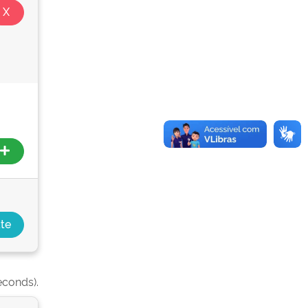
econds).