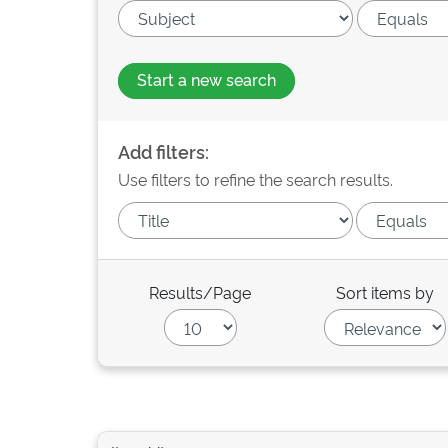
Start a new search
Add filters:
Use filters to refine the search results.
Results/Page
Sort items by