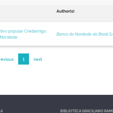
Author(s)
tivo popular Crediamigo:
Banco do Nordeste do Brasil S
 Nordeste
revious
1
next
LA
BIBLIOTECA GRACILIANO RAM