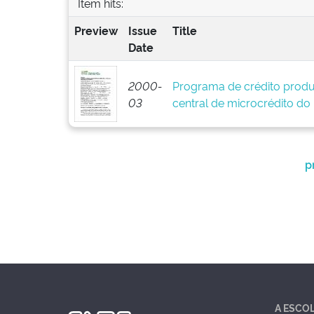
Item hits:
Preview
Issue
Title
Date
2000-
Programa de crédito produ
03
central de microcrédito do
p
A ESCO