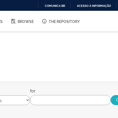
COMUNICA BR
ACESSO À INFORMAÇÃO
IR
PARA
ES
BROWSE
THE REPOSITORY
O
CONTEÚDO
for