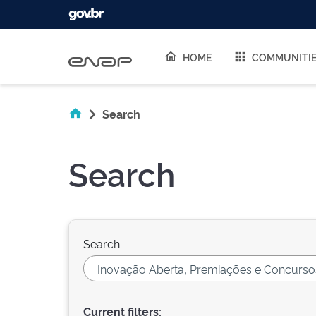
Skip navigation
HOME
COMMUNITI
Search
Search
Search:
Current filters: