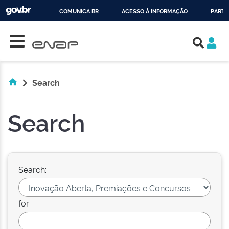
COMUNICA BR
ACESSO À INFORMAÇÃO
PARTI
Skip navigation
IR
PARA
O
CONTEÚDO
Search
Search
Search:
for