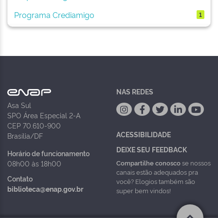
Programa Crediamigo
1
NAS REDES
Asa Sul
SPO Área Especial 2-A
CEP 70.610-900
ACESSIBILIDADE
Brasília/DF
DEIXE SEU FEEDBACK
Horário de funcionamento
Compartilhe conosco
se nossos
08h00 às 18h00
canais estão adequados pra
Contato
você? Elogios também são
biblioteca@enap.gov.br
super bem vindos!