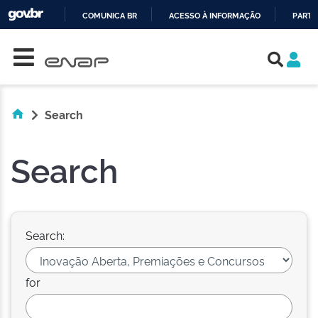
COMUNICA BR
ACESSO À INFORMAÇÃO
PARTI
Skip navigation
IR
PARA
O
CONTEÚDO
Search
Search
Search:
for