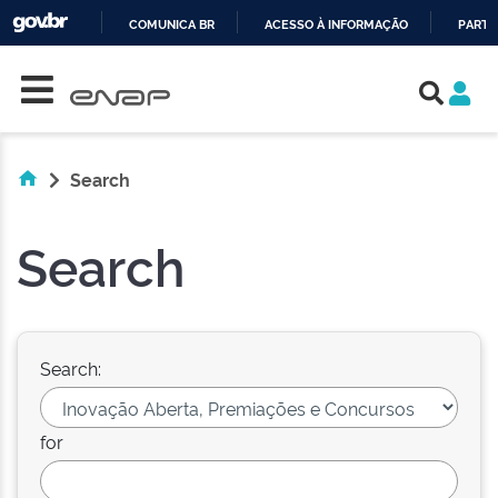
COMUNICA BR
ACESSO À INFORMAÇÃO
PARTI
Skip navigation
IR
PARA
O
CONTEÚDO
Search
Search
Search:
for