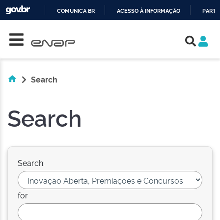
COMUNICA BR
ACESSO À INFORMAÇÃO
PARTI
Skip navigation
IR
PARA
O
CONTEÚDO
Search
Search
Search:
for