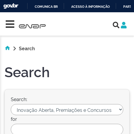
COMUNICA BR
ACESSO À INFORMAÇÃO
PARTI
Skip navigation
IR
PARA
O
CONTEÚDO
Search
Search
Search:
for