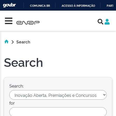
COMUNICA BR
ACESSO À INFORMAÇÃO
PARTI
Skip navigation
IR
PARA
O
CONTEÚDO
Search
Search
Search:
for