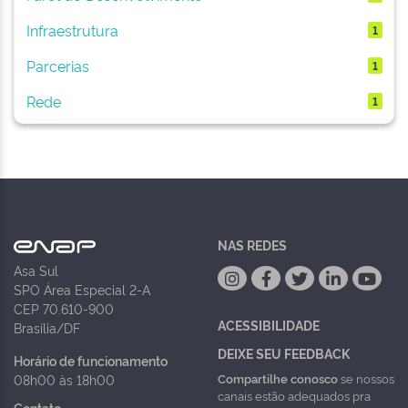
Infraestrutura
1
Parcerias
1
Rede
1
NAS REDES
Asa Sul
SPO Área Especial 2-A
CEP 70.610-900
ACESSIBILIDADE
Brasília/DF
DEIXE SEU FEEDBACK
Horário de funcionamento
Compartilhe conosco
se nossos
08h00 às 18h00
canais estão adequados pra
Contato