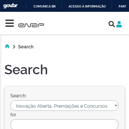
COMUNICA BR
ACESSO À INFORMAÇÃO
PARTI
Skip navigation
IR
PARA
O
CONTEÚDO
Search
Search
Search:
for