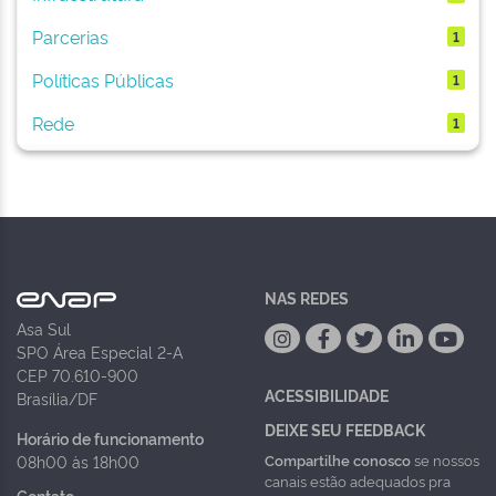
Parcerias
1
Políticas Públicas
1
Rede
1
NAS REDES
Asa Sul
SPO Área Especial 2-A
CEP 70.610-900
ACESSIBILIDADE
Brasília/DF
DEIXE SEU FEEDBACK
Horário de funcionamento
Compartilhe conosco
se nossos
08h00 às 18h00
canais estão adequados pra
Contato