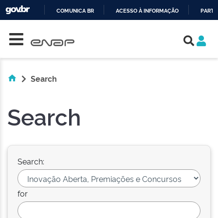
COMUNICA BR
ACESSO À INFORMAÇÃO
PARTI
Skip navigation
IR
PARA
O
CONTEÚDO
Search
Search
Search:
for