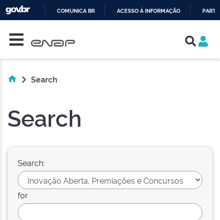
COMUNICA BR
ACESSO À INFORMAÇÃO
PARTI
Skip navigation
IR
PARA
O
CONTEÚDO
Search
Search
Search:
for