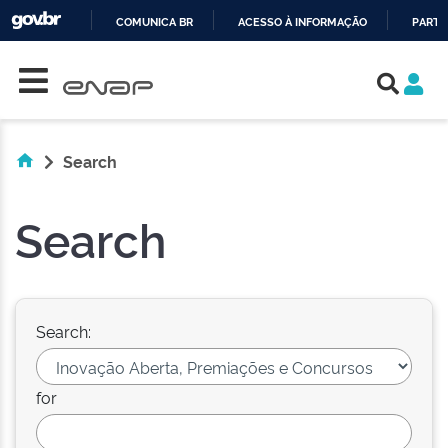
COMUNICA BR
ACESSO À INFORMAÇÃO
PARTI
Skip navigation
IR
PARA
O
CONTEÚDO
Search
Search
Search:
for