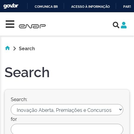
COMUNICA BR
ACESSO À INFORMAÇÃO
PARTI
Skip navigation
IR
PARA
O
CONTEÚDO
Search
Search
Search:
for