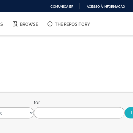
COMUNICA BR
ACESSO À INFORMAÇÃO
IR
PARA
ES
BROWSE
THE REPOSITORY
O
CONTEÚDO
for