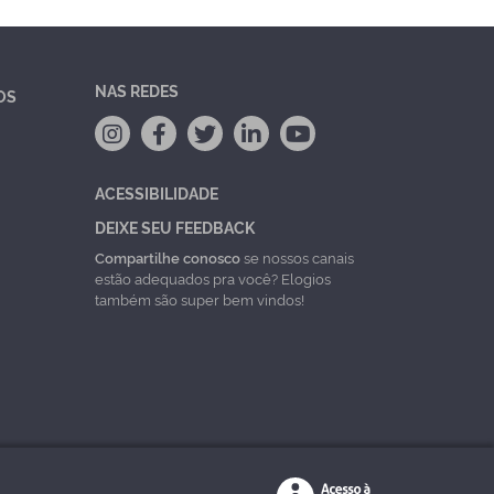
NAS REDES
OS
ACESSIBILIDADE
DEIXE SEU FEEDBACK
Compartilhe conosco
se nossos canais
estão adequados pra você? Elogios
também são super bem vindos!