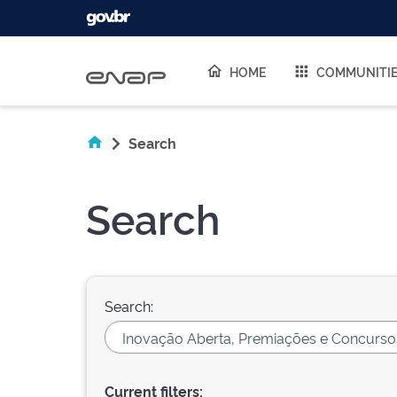
Skip navigation
HOME
COMMUNITI
Search
Search
Search:
Current filters: