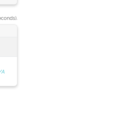
econds).
/A