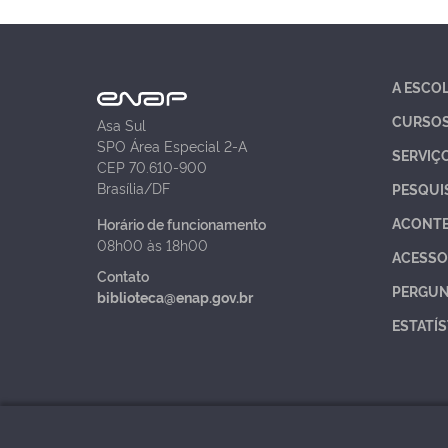
A ESCO
CURSO
Asa Sul
SPO Área Especial 2-A
SERVIÇ
CEP 70.610-900
Brasília/DF
PESQUI
ACONT
Horário de funcionamento
08h00 às 18h00
ACESSO
Contato
PERGUN
biblioteca@enap.gov.br
ESTATÍS