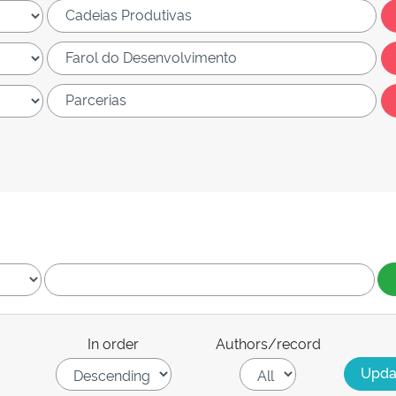
In order
Authors/record