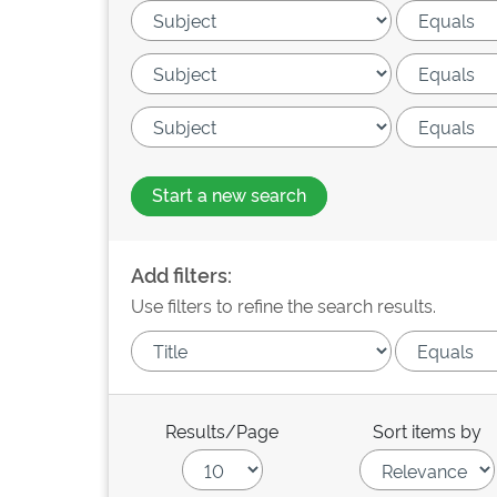
Start a new search
Add filters:
Use filters to refine the search results.
Results/Page
Sort items by