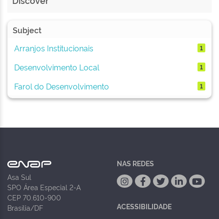
Discover
Subject
Arranjos Institucionais
1
Desenvolvimento Local
1
Farol do Desenvolvimento
1
NAS REDES
Asa Sul
SPO Área Especial 2-A
CEP 70.610-900
ACESSIBILIDADE
Brasília/DF