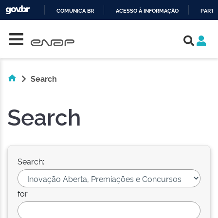
COMUNICA BR
ACESSO À INFORMAÇÃO
PARTI
Skip navigation
IR
PARA
O
CONTEÚDO
Search
Search
Search:
for