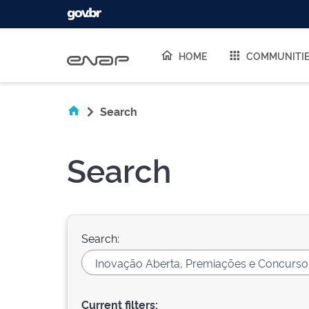
Skip navigation
HOME
COMMUNITI
Search
Search
Search:
Current filters: