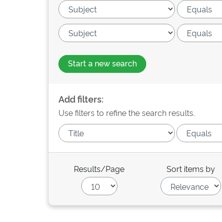
Start a new search
Add filters:
Use filters to refine the search results.
Results/Page
Sort items by