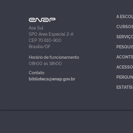
A ESCO
CURSO
Asa Sul
SPO Área Especial 2-A
SERVIÇ
CEP 70.610-900
Brasília/DF
PESQUI
ACONT
Horário de funcionamento
08h00 às 18h00
ACESSO
Contato
PERGUN
biblioteca@enap.gov.br
ESTATÍS