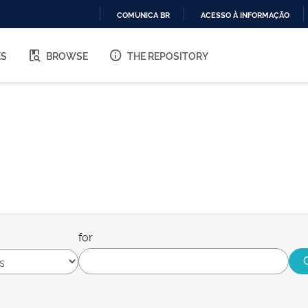
COMUNICA BR
ACESSO À INFORMAÇÃO
IR
PARA
ES
BROWSE
THE REPOSITORY
O
CONTEÚDO
for