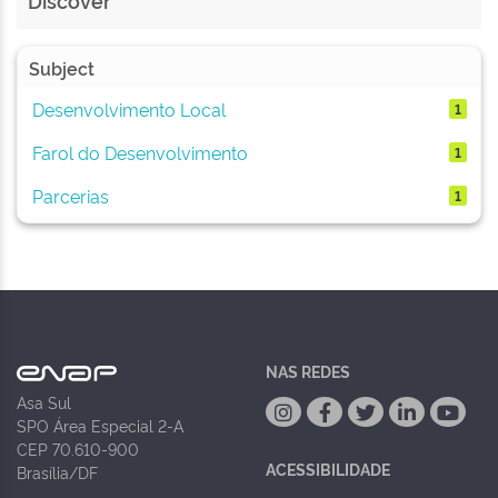
Discover
Subject
Desenvolvimento Local
1
Farol do Desenvolvimento
1
Parcerias
1
NAS REDES
Asa Sul
SPO Área Especial 2-A
CEP 70.610-900
ACESSIBILIDADE
Brasília/DF