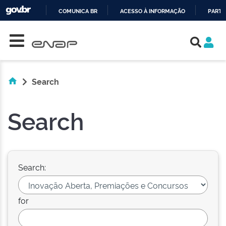
COMUNICA BR
ACESSO À INFORMAÇÃO
PARTI
Skip navigation
IR
PARA
O
CONTEÚDO
Search
Search
Search:
for