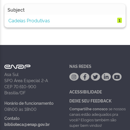
Subject
Cadeias Produtivas
1
NAS REDES
Asa Sul
SPO Área Especial 2-A
CEP 70.610-900
ACESSIBILIDADE
Brasília/DF
DEIXE SEU FEEDBACK
Horário de funcionamento
Compartilhe conosco
se nossos
08h00 às 18h00
canais estão adequados pra
Contato
você? Elogios também são
biblioteca@enap.gov.br
super bem vindos!