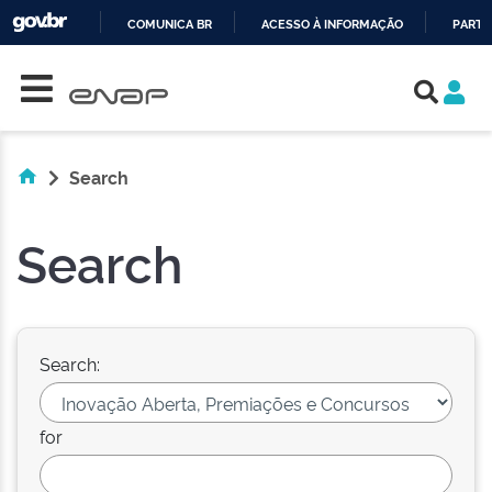
COMUNICA BR
ACESSO À INFORMAÇÃO
PARTI
Skip navigation
IR
PARA
O
CONTEÚDO
Search
Search
Search:
for