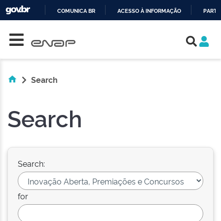
COMUNICA BR
ACESSO À INFORMAÇÃO
PARTI
Skip navigation
IR
PARA
O
CONTEÚDO
Search
Search
Search:
for