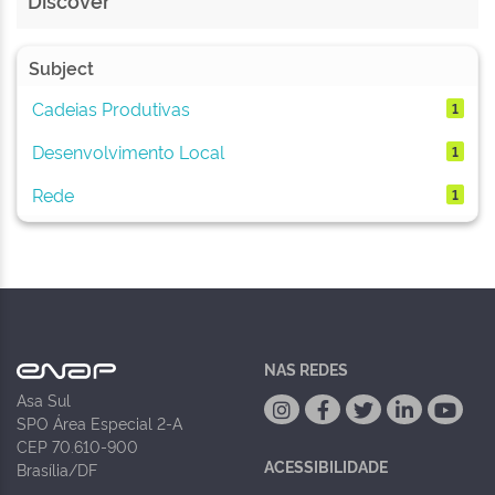
Discover
Subject
Cadeias Produtivas
1
Desenvolvimento Local
1
Rede
1
NAS REDES
Asa Sul
SPO Área Especial 2-A
CEP 70.610-900
ACESSIBILIDADE
Brasília/DF