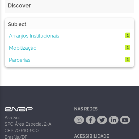
Discover
Subject
Arranjos Institucionais
1
Mobilização
1
Parcerias
1
NAS REDES
Asa Sul
SPO Área Especial 2-A
CEP 70.610-900
ACESSIBILIDADE
Brasília/DF