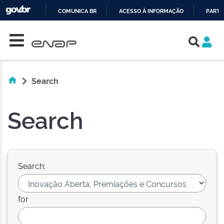
COMUNICA BR
ACESSO À INFORMAÇÃO
PARTI
Skip navigation
IR
PARA
O
CONTEÚDO
Search
Search
Search:
for