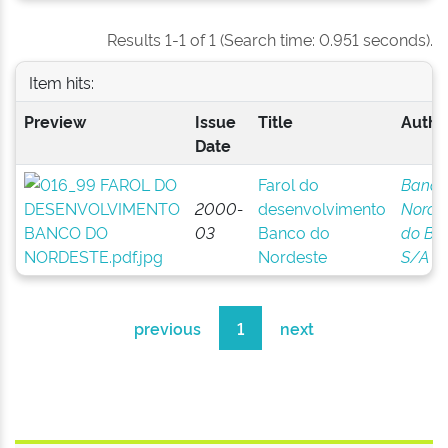
Results 1-1 of 1 (Search time: 0.951 seconds).
Item hits:
Preview
Issue
Title
Author
Date
Farol do
Banco
2000-
desenvolvimento
Norde
03
Banco do
do Bra
Nordeste
S/A
previous
1
next