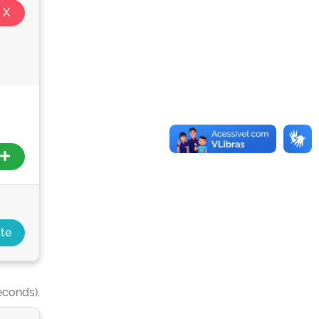
econds).