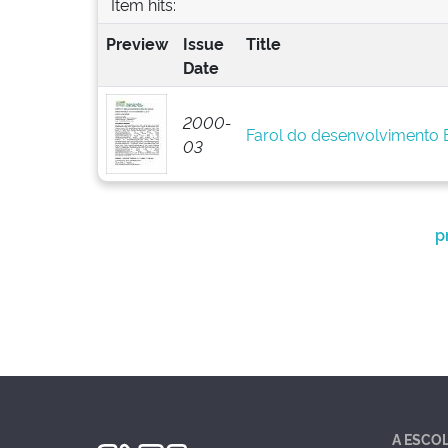
Item hits:
Preview
Issue
Title
Date
2000-
Farol do desenvolvimento
03
p
A ESCO