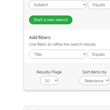
Start a new search
Add filters:
Use filters to refine the search results.
Results/Page
Sort items by