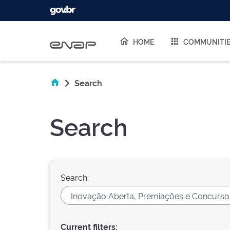
Skip navigation
HOME
COMMUNITI
Search
Search
Search:
Current filters: