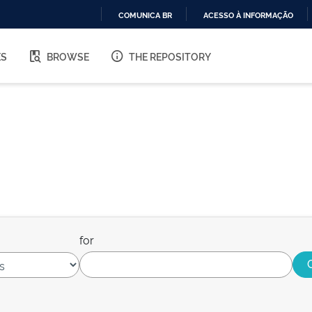
COMUNICA BR
ACESSO À INFORMAÇÃO
IR
PARA
ES
BROWSE
THE REPOSITORY
O
CONTEÚDO
for