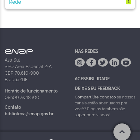
Rede
1
NAS REDES
Asa Sul
SPO Área Especial 2-A
CEP 70.610-900
ACESSIBILIDADE
Brasília/DF
DEIXE SEU FEEDBACK
Horário de funcionamento
Compartilhe conosco
se nossos
08h00 às 18h00
canais estão adequados pra
Contato
você? Elogios também são
biblioteca@enap.gov.br
super bem vindos!