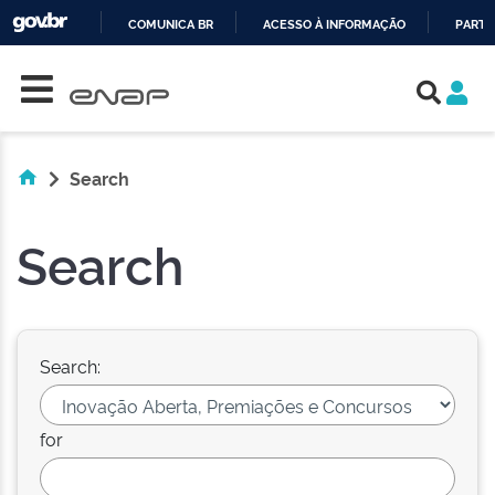
COMUNICA BR
ACESSO À INFORMAÇÃO
PARTI
Skip navigation
IR
PARA
O
CONTEÚDO
Search
Search
Search:
for