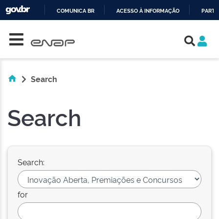
COMUNICA BR
ACESSO À INFORMAÇÃO
PARTI
Skip navigation
IR
PARA
O
CONTEÚDO
Search
Search
Search:
for