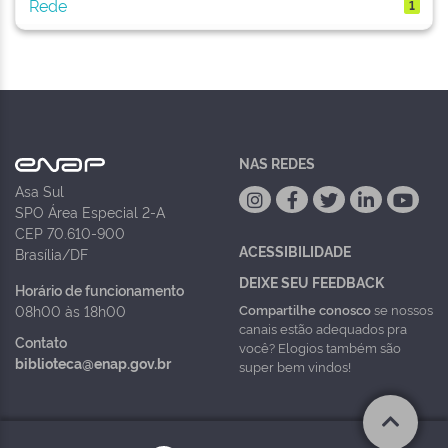
Rede
1
NAS REDES
Asa Sul
SPO Área Especial 2-A
CEP 70.610-900
ACESSIBILIDADE
Brasília/DF
DEIXE SEU FEEDBACK
Horário de funcionamento
Compartilhe conosco
se nossos
08h00 às 18h00
canais estão adequados pra
Contato
você? Elogios também são
biblioteca@enap.gov.br
super bem vindos!