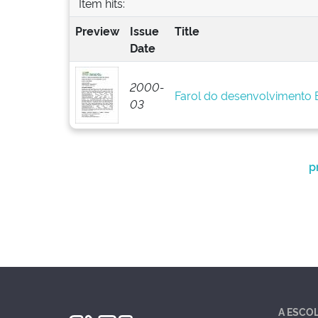
Item hits:
Preview
Issue
Title
Date
2000-
Farol do desenvolvimento
03
p
A ESCO