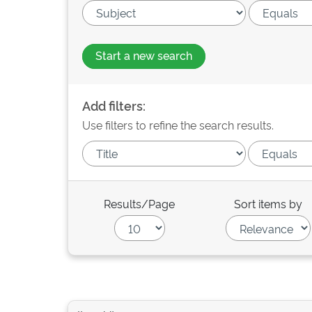
Start a new search
Add filters:
Use filters to refine the search results.
Results/Page
Sort items by