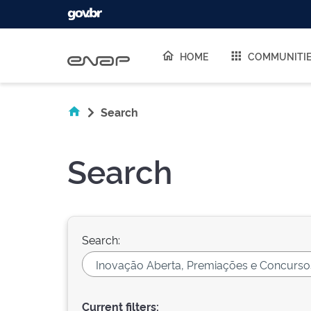
Skip navigation
HOME
COMMUNITI
Search
Search
Search:
Current filters: