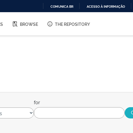
COMUNICA BR
ACESSO À INFORMAÇÃO
IR
PARA
ES
BROWSE
THE REPOSITORY
O
CONTEÚDO
for