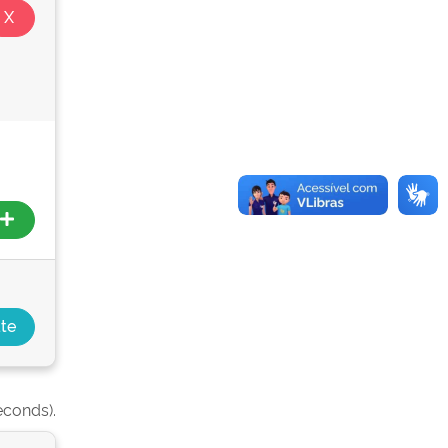
econds).