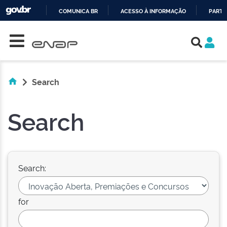
COMUNICA BR
ACESSO À INFORMAÇÃO
PARTI
Skip navigation
IR
PARA
O
CONTEÚDO
Search
Search
Search:
for