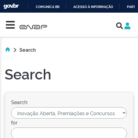
COMUNICA BR
ACESSO À INFORMAÇÃO
PARTI
Skip navigation
IR
PARA
O
CONTEÚDO
Search
Search
Search:
for