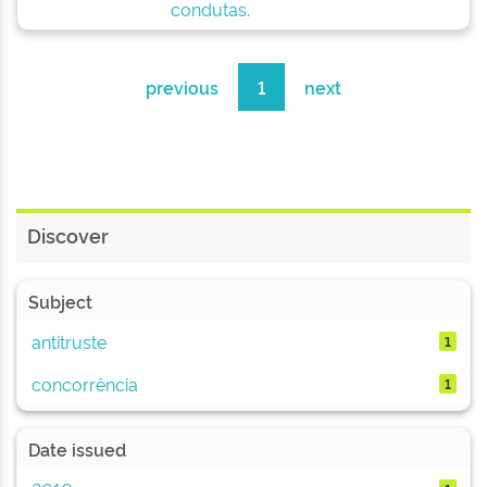
condutas.
previous
1
next
Discover
Subject
antitruste
1
concorrência
1
Date issued