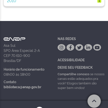
2010
1
NAS REDES
Asa Sul
SPO Área Especial 2-A
CEP 70.610-900
ACESSIBILIDADE
Brasília/DF
DEIXE SEU FEEDBACK
Horário de funcionamento
Compartilhe conosco
se nossos
08h00 às 18h00
canais estão adequados pra
Contato
você? Elogios também são
biblioteca@enap.gov.br
super bem vindos!