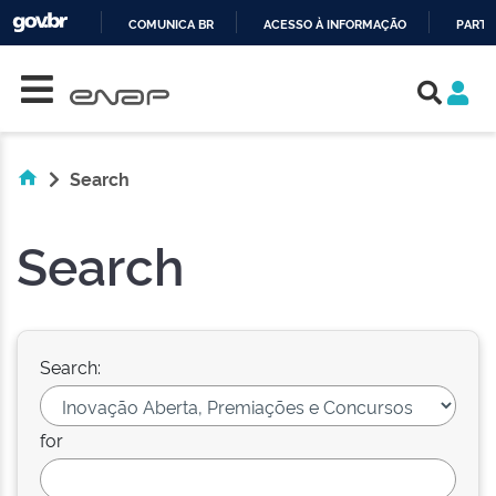
COMUNICA BR
ACESSO À INFORMAÇÃO
PARTI
Skip navigation
IR
PARA
O
CONTEÚDO
Search
Search
Search:
for