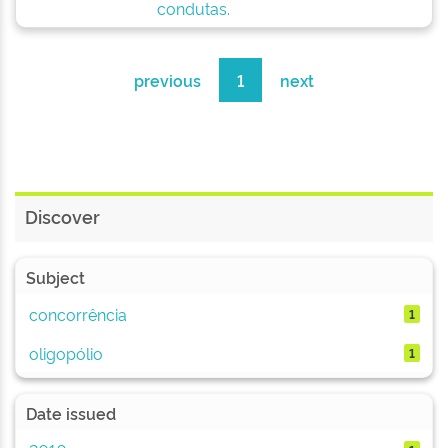
condutas.
previous
1
next
Discover
Subject
concorrência
1
oligopólio
1
Date issued