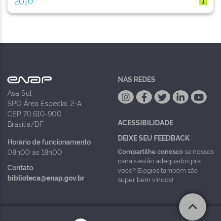
2010
1
NAS REDES
Asa Sul
SPO Área Especial 2-A
CEP 70.610-900
ACESSIBILIDADE
Brasília/DF
DEIXE SEU FEEDBACK
Horário de funcionamento
Compartilhe conosco
se nossos
08h00 às 18h00
canais estão adequados pra
Contato
você? Elogios também são
biblioteca@enap.gov.br
super bem vindos!