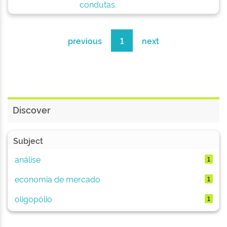
condutas.
previous
1
next
Discover
Subject
análise
1
economia de mercado
1
oligopólio
1