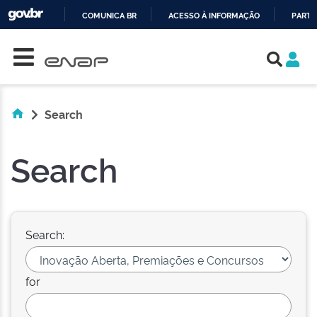
COMUNICA BR
ACESSO À INFORMAÇÃO
PARTI
Skip navigation
IR
PARA
O
CONTEÚDO
Search
Search
Search:
for