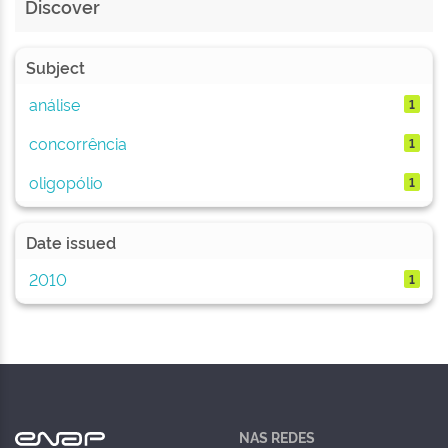
Discover
Subject
análise
1
concorrência
1
oligopólio
1
Date issued
2010
1
NAS REDES