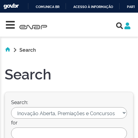
COMUNICA BR
ACESSO À INFORMAÇÃO
PARTI
Skip navigation
IR
PARA
O
CONTEÚDO
Search
Search
Search:
for