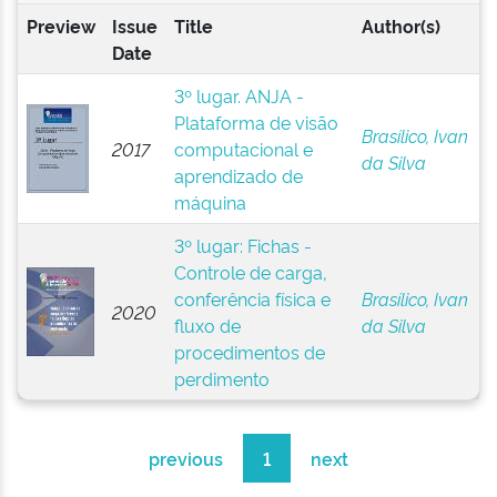
Preview
Issue
Title
Author(s)
Date
3º lugar. ANJA -
Plataforma de visão
Brasílico, Ivan
2017
computacional e
da Silva
aprendizado de
máquina
3º lugar: Fichas -
Controle de carga,
conferência física e
Brasílico, Ivan
2020
fluxo de
da Silva
procedimentos de
perdimento
previous
1
next