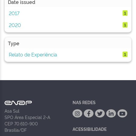
Date issued
2017
1
2020
1
Type
Relato de Experiência
1
NAS REDES
Asa Sul
SPO Área Especial 2-A
CEP 70.610-900
ACESSIBILIDADE
Brasília/DF