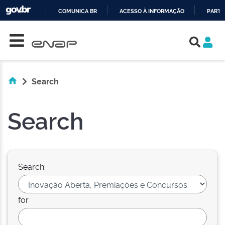
COMUNICA BR
ACESSO À INFORMAÇÃO
PARTI
Skip navigation
IR
PARA
O
CONTEÚDO
Search
Search
Search:
for