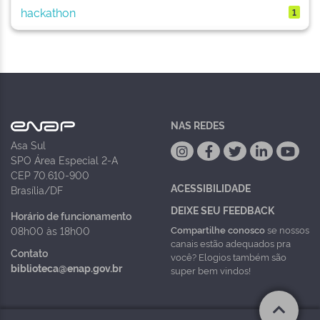
hackathon
1
NAS REDES
Asa Sul
SPO Área Especial 2-A
CEP 70.610-900
ACESSIBILIDADE
Brasília/DF
DEIXE SEU FEEDBACK
Horário de funcionamento
Compartilhe conosco
se nossos
08h00 às 18h00
canais estão adequados pra
Contato
você? Elogios também são
biblioteca@enap.gov.br
super bem vindos!