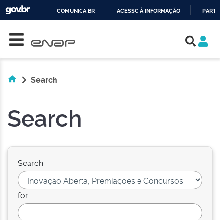
COMUNICA BR
ACESSO À INFORMAÇÃO
PARTI
Skip navigation
IR
PARA
O
CONTEÚDO
Search
Search
Search:
for