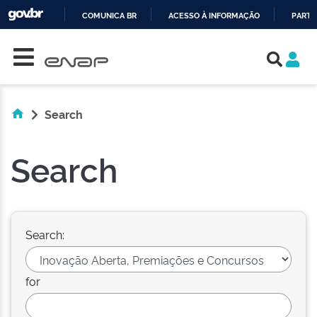
COMUNICA BR
ACESSO À INFORMAÇÃO
PARTI
Skip navigation
IR
PARA
O
CONTEÚDO
Search
Search
Search:
for