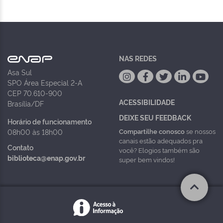
NAS REDES
Asa Sul
SPO Área Especial 2-A
CEP 70.610-900
ACESSIBILIDADE
Brasília/DF
DEIXE SEU FEEDBACK
Horário de funcionamento
Compartilhe conosco
se nossos
08h00 às 18h00
canais estão adequados pra
Contato
você? Elogios também são
biblioteca@enap.gov.br
super bem vindos!