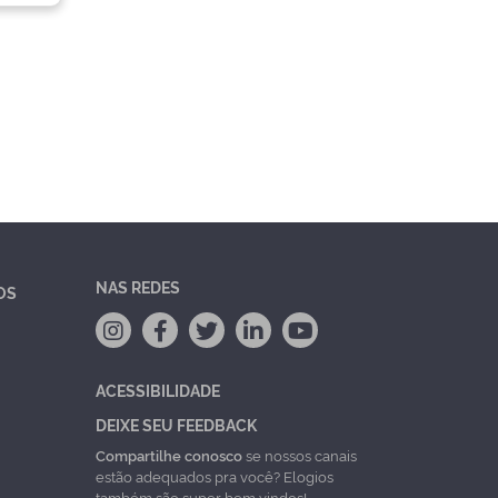
NAS REDES
OS
ACESSIBILIDADE
DEIXE SEU FEEDBACK
Compartilhe conosco
se nossos canais
estão adequados pra você? Elogios
também são super bem vindos!