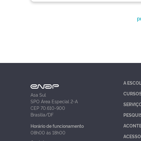
p
A ESCO
CURSO
Asa Sul
SPO Área Especial 2-A
SERVIÇ
CEP 70.610-900
Brasília/DF
PESQUI
ACONT
Horário de funcionamento
08h00 às 18h00
ACESSO