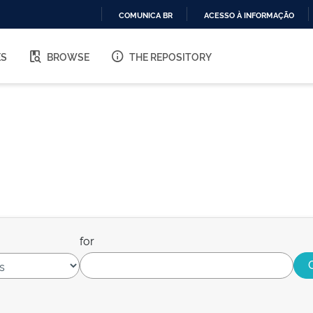
COMUNICA BR
ACESSO À INFORMAÇÃO
IR
PARA
ES
BROWSE
THE REPOSITORY
O
CONTEÚDO
for