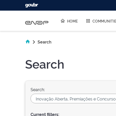
Skip navigation
HOME
COMMUNITI
Search
Search
Search:
Current filters: