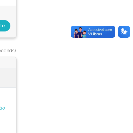
econds).
ção