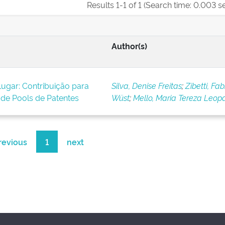
Results 1-1 of 1 (Search time: 0.003 s
Author(s)
ugar: Contribuição para
Silva, Denise Freitas
;
Zibetti, Fab
 de Pools de Patentes
Wüst
;
Mello, Maria Tereza Leopa
revious
1
next