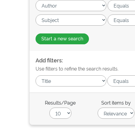
Start a new search
Add filters:
Use filters to refine the search results.
Results/Page
Sort items by