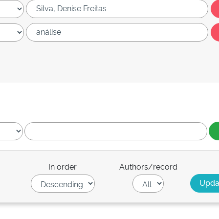
In order
Authors/record