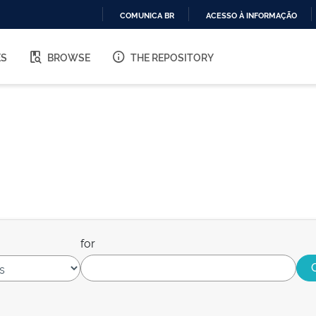
COMUNICA BR
ACESSO À INFORMAÇÃO
IR
PARA
ES
BROWSE
THE REPOSITORY
O
CONTEÚDO
for