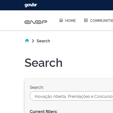
Skip navigation
HOME
COMMUNITI
Search
Search
Search:
Current filters: