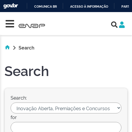
COMUNICA BR
ACESSO À INFORMAÇÃO
PARTI
Skip navigation
IR
PARA
O
CONTEÚDO
Search
Search
Search:
for