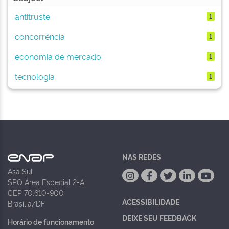
antitruste
1
concorrência
1
economia de mercado
1
tecnologia
1
NAS REDES
Asa Sul
SPO Área Especial 2-A
CEP 70.610-900
ACESSIBILIDADE
Brasília/DF
DEIXE SEU FEEDBACK
Horário de funcionamento