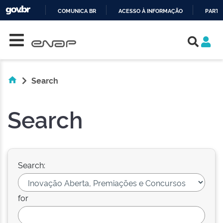
COMUNICA BR
ACESSO À INFORMAÇÃO
PARTI
Skip navigation
IR
PARA
O
CONTEÚDO
Search
Search
Search:
for