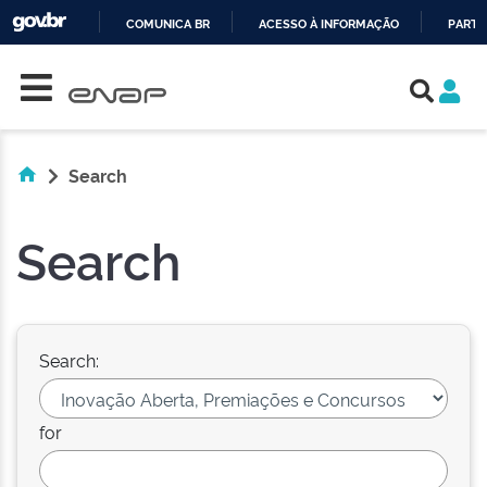
COMUNICA BR
ACESSO À INFORMAÇÃO
PARTI
Skip navigation
IR
PARA
O
CONTEÚDO
Search
Search
Search:
for