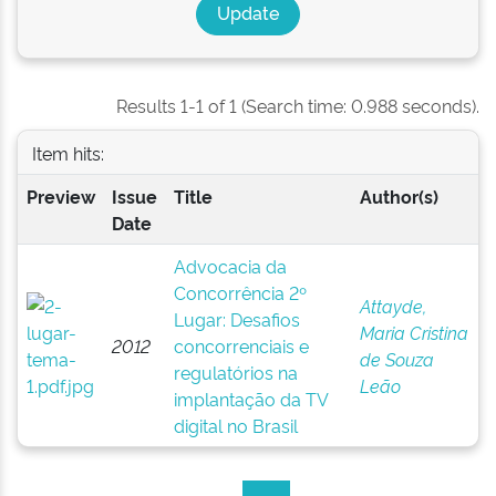
Results 1-1 of 1 (Search time: 0.988 seconds).
Item hits:
Preview
Issue
Title
Author(s)
Date
Advocacia da
Concorrência 2º
Attayde,
Lugar: Desafios
Maria Cristina
2012
concorrenciais e
de Souza
regulatórios na
Leão
implantação da TV
digital no Brasil