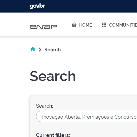
Skip navigation
HOME
COMMUNITI
Search
Search
Search:
Current filters: