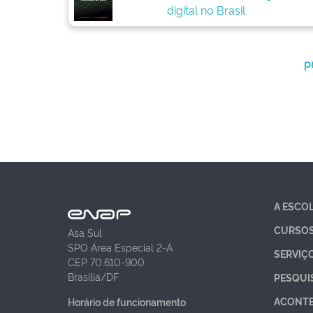
digital no Brasil
p
A ESCO
CURSO
Asa Sul
SPO Área Especial 2-A
SERVIÇ
CEP 70.610-900
Brasília/DF
PESQUI
ACONT
Horário de funcionamento