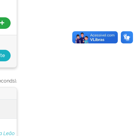
econds).
za Leão