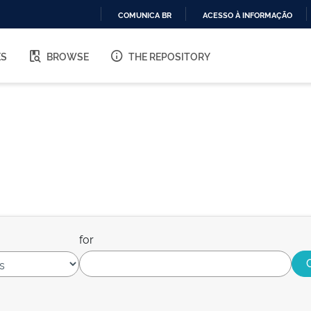
COMUNICA BR
ACESSO À INFORMAÇÃO
IR
PARA
ES
BROWSE
THE REPOSITORY
O
CONTEÚDO
for