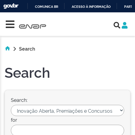
COMUNICA BR
ACESSO À INFORMAÇÃO
PARTI
Skip navigation
IR
PARA
O
CONTEÚDO
Search
Search
Search:
for